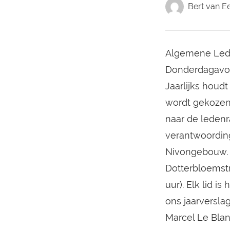
Bert van E
Algemene Lede
Donderdagavon
Jaarlijks houd
wordt gekozen
naar de ledenr
verantwoording
Nivongebouw. D
Dotterbloemstr
uur). Elk lid 
ons jaarversl
Marcel Le Blan