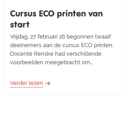
Cursus ECO printen van
start
Vrijdag, 27 februari 26 begonnen twaalf
deelnemers aan de cursus ECO printen.
Docente Renske had verschillende
voorbeelden meegebracht om
deelnemers een idee te geven wat je
allemaal met ECO printen kon maken.
Verder lezen
Komende twee maanden zullen twee
groepen van twaalf deelnemers de
cursus volgen.