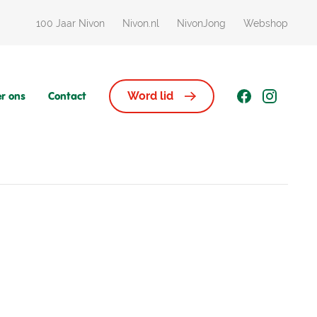
100 Jaar Nivon
Nivon.nl
NivonJong
Webshop
r ons
Contact
Word lid