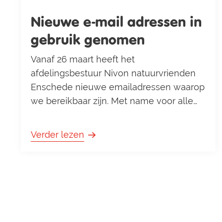
Nieuwe e-mail adressen in
gebruik genomen
Vanaf 26 maart heeft het
afdelingsbestuur Nivon natuurvrienden
Enschede nieuwe emailadressen waarop
we bereikbaar zijn. Met name voor alle
communicatie over onze cursussen is
dat van belang. Ook het algemene
Verder lezen
bereikbaarheidsadres wordt gewijzigd.
Vooralsnog blijven we het oude
emailadres nog wel uitlezen, maar hopen
dat iedereen het nieuwe zal gaan
gebruiken om informatie over onze
activiteiten