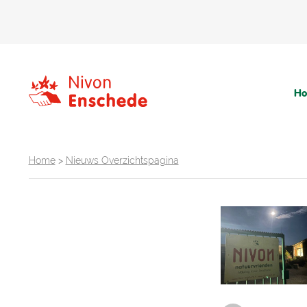
H
Home
>
Nieuws Overzichtspagina