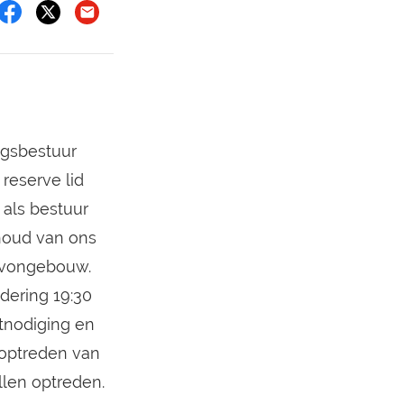
ngsbestuur
reserve lid
 als bestuur
rhoud van ons
Nivongebouw.
adering 19:30
itnodiging en
 optreden van
llen optreden.