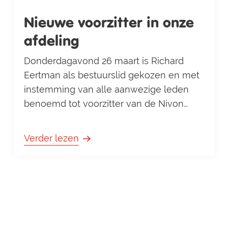
Nieuwe voorzitter in onze
afdeling
Donderdagavond 26 maart is Richard
Eertman als bestuurslid gekozen en met
instemming van alle aanwezige leden
benoemd tot voorzitter van de Nivon
afdeling Enschede. Richard volgde
daarmee Bert van Eekelen op, die
Verder lezen
jarenlang als voorzitter de afdeling heeft
geleid. Richard is nog niet zo lang Nivon-
lid en heeft zichzelf tijdens de
bijeenkomst voorgesteld en zal dit via de
nieuwsbrief binnenkort nogm