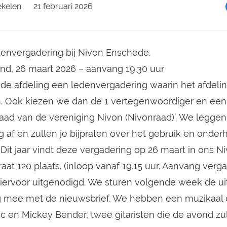
ekelen
21 februari 2026
nvergadering bij Nivon Enschede.
d, 26 maart 2026 – aanvang 19.30 uur
t de afdeling een ledenvergadering waarin het afdeli
. Ook kiezen we dan de 1 vertegenwoordiger en een 
aad van de vereniging Nivon (Nivonraad)’. We leggen
 af en zullen je bijpraten over het gebruik en onde
it jaar vindt deze vergadering op 26 maart in ons 
aat 120 plaats. (inloop vanaf 19.15 uur. Aanvang verg
is hiervoor uitgenodigd. We sturen volgende week de u
ag mee met de nieuwsbrief. We hebben een muzikaal
c en Mickey Bender, twee gitaristen die de avond zu